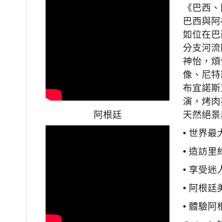
《巴西、
巴西與阿
如位在巴
分支河流
神怡，煩
像、尼特
布宜諾斯
演，烤肉
阿根廷
天然絕景
• 世界
• 造訪
• 享受
• 阿根
• 體驗