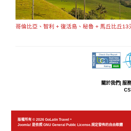
哥倫比亞、智利 + 復活島、秘魯 + 馬丘比丘13
關於我們
|
服
CS
版權所有 © 2026 GoLatin Travel。
Joomla!
是依照
GNU General Public License.
規定發佈的自由軟體