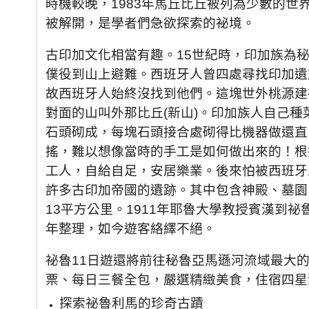
時機較晚，1983年馬丘比丘被列為少數的
被解開，是學者們急欲探索的祕境。
古印加文化相當有趣。15世紀時，印加族為
僕役到山上避難。西班牙人曾四處尋找印加遺
故西班牙人始終沒找到他們。這塊世外桃源建
對面的山叫外那比丘(新山)。印加族人自己
石頭砌成，每塊石頭接合處砌得比機器做還直
搖，難以想像當時的手工是如何做出來的！根據
工人，自給自足，安居樂業。後來怕被西班牙
許多古印加帝國的遺跡。其中包含神殿、墓園、
13平方公里。1911年耶魯大學教授賓漢到
年整理，如今遊客絡繹不絕。
祕魯11日遊還將前往秘魯亞馬遜河流域最大的
票、每日三餐全包，嚴選精緻美食，住宿四星
探索祕魯利馬的珍奇古蹟