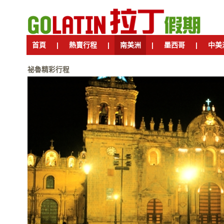
首頁
|
熱賣行程
|
南美洲
|
墨西哥
|
中美
祕魯精彩行程