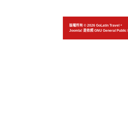
版權所有 © 2026 GoLatin Travel。
Joomla!
是依照
GNU General Public 