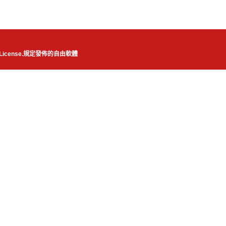
License.
規定發佈的自由軟體
JSN Nuru template designed by
JoomlaShine.com