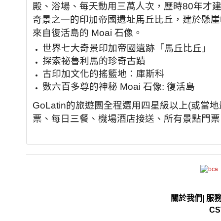
殿、浴場、每天動用三萬人次，歷時80年才
奇景之一的印加帝國遺址馬丘比丘，建於懸崖
來自復活島的 Moai 石像。
世界七大奇景印加帝國遺跡「馬丘比丘」
探索祕魯利馬的珍奇古蹟
古印加文化的搖籃地：庫斯科
數六百多尊的神秘 Moai 石像: 復活島
GoLatin的旅遊團全程選用四星級以上(或
票、每日三餐、機場酒店接送、所有景點門票
關於我們
|
服
CS