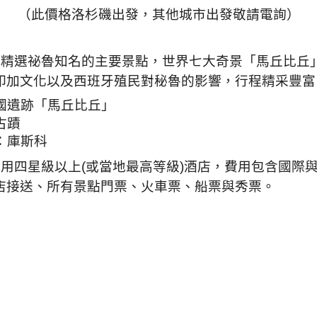
（此價格洛杉磯出發，其他城市出發敬請電詢）
》精選祕魯知名的主要景點，世界七大奇景「馬丘比丘
印加文化以及西班牙殖民對秘魯的影響，行程精采豐富
國遺跡「馬丘比丘」
古蹟
：庫斯科
全程選用四星級以上(或當地最高等級)酒店，費用包含國
店接送、所有景點門票、火車票、船票與秀票。