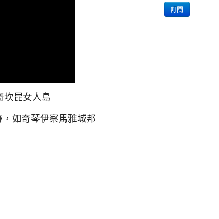
哥坎昆女人島
跡，如奇琴伊察馬雅城邦