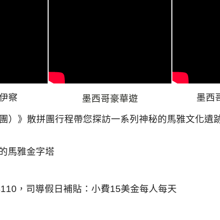
琴伊察
墨西
墨西哥豪華遊
團）》散拼團行程帶您探訪一系列神秘的馬雅文化遺
的馬雅金字塔
$110，司導假日補貼：小費15美金每人每天