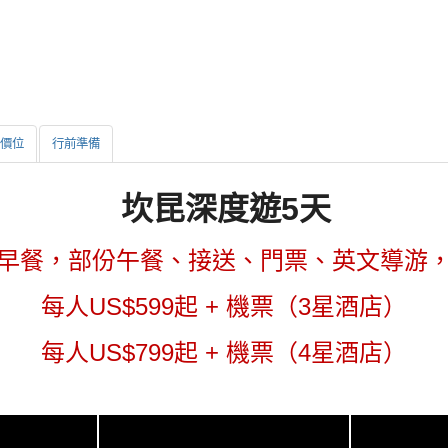
價位
行前準備
坎昆深度遊5天
早餐，部份午
餐、接送、門票、英文導游
US$599
+
3
每人
起
機票（
星酒店）
US$799
+
4
每人
起
機票（
星酒店）