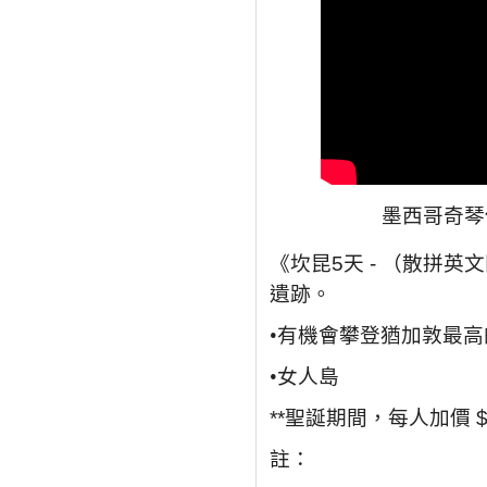
墨西哥奇
《坎昆
5
天
-
（散拼英文
遺跡。
•
有機會攀登猶加敦最高
•
女人島
**聖誕期間，每人加價 
註：