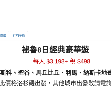
價位
行前準備
祕魯
8
日經典豪華遊
$
3,1
98+
$4
98
每人
稅
斯科、聖谷、馬丘比丘、利馬、納斯卡地
此價格洛杉磯出發，其他城市出發敬請電